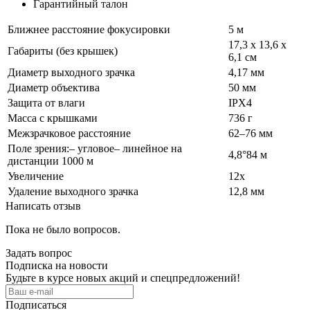
Гарантийный талон
Ближнее расстояние фокусировки
5 м
17,3 x 13,6 x
Габариты (без крышек)
6,1 см
Диаметр выходного зрачка
4,17 мм
Диаметр объектива
50 мм
Защита от влаги
IPX4
Масса с крышками
736 г
Межзрачковое расстояние
62–76 мм
Поле зрения:– угловое– линейное на
4,8°84 м
дистанции 1000 м
Увеличение
12х
Удаление выходного зрачка
12,8 мм
Написать отзыв
Пока не было вопросов.
Задать вопрос
Подписка на новости
Будьте в курсе новых акций и спецпредложений!
Подписаться