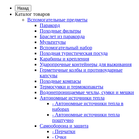
Назад
Каталог товаров
Вспомогательные предметы
Паракорд
Походные фильтры
Браслет из паракорда
Мультитулы
Вспомогательный набор
Походная туристическая посуда
Карабины и крепления
Ударопрочные контейнеры для выживания
Герметичные колбы и противоударные
капсулы
Походные компасы
Термосумки и термокопакеты
Водонепроницаемые чехлы, сумки и мешки
Автономные источники тепла
- Автономные источники тепла в
наборах
- Автономные источники тепла
поштучно
Самооборона и защита
- Перчатки
- Очки