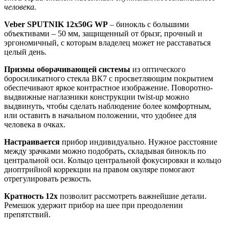
человека.
Veber SPUTNIK 12х50G
WP
– бинокль с большими
объективами – 50 мм, защищенный от брызг, прочный и
эргономичный, с которым владелец может не расставаться
целый день.
Призмы оборачивающей системы
из оптического
боросиликатного стекла ВК7 с просветляющим покрытием
обеспечивают яркое контрастное изображение. Поворотно-
выдвижные наглазники конструкции twist-up можно
выдвинуть, чтобы сделать наблюдение более комфортным,
или оставить в начальном положении, что удобнее для
человека в очках.
Настраивается
прибор индивидуально. Нужное расстояние
между зрачками можно подобрать, складывая бинокль по
центральной оси. Кольцо центральной фокусировки и кольцо
диоптрийной коррекции на правом окуляре помогают
отрегулировать резкость.
Кратность
12х
позволит рассмотреть важнейшие детали.
Ремешок удержит прибор на шее при преодолении
препятствий.