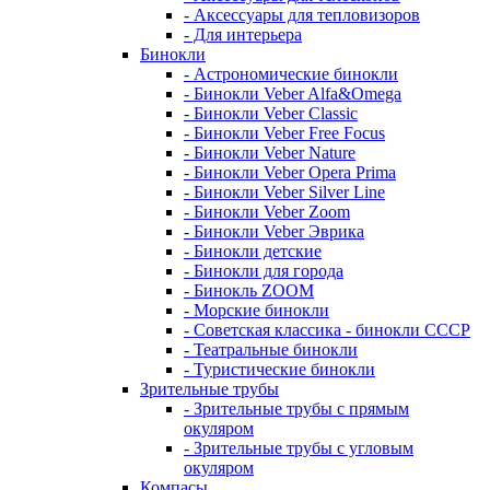
- Аксессуары для тепловизоров
- Для интерьера
Бинокли
- Астрономические бинокли
- Бинокли Veber Alfa&Omega
- Бинокли Veber Classic
- Бинокли Veber Free Focus
- Бинокли Veber Nature
- Бинокли Veber Opera Prima
- Бинокли Veber Silver Line
- Бинокли Veber Zoom
- Бинокли Veber Эврика
- Бинокли детские
- Бинокли для города
- Бинокль ZOOM
- Морские бинокли
- Советская классика - бинокли СССР
- Театральные бинокли
- Туристические бинокли
Зрительные трубы
- Зрительные трубы с прямым
окуляром
- Зрительные трубы с угловым
окуляром
Компасы