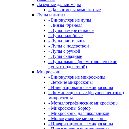
Лазерные дальномеры
- Дальномеры компактные
Лупы и линзы
- Бинокулярные лупы
- Линзы Френеля
- Лупы измерительные
- Лупы налобные
- Лупы настольные
- Лупы с подсветкой
- Лупы с ручкой
- Лупы складные
- Лупы-лампы (косметологические
лупы с подсветкой)
Микроскопы
- Бинокулярные микроскопы
- Детские микроскопы
- Инвертированные микроскопы
- Люминесцентные (флуоресцентные)
микроскопы
- Металлографические микроскопы
- Микроскопы Soptop
- Микроскопы для школьников
- Монокулярные микроскопы
- Поляризационные микроскопы
- Промышленные микроскопы