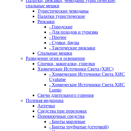
Палатки, рюкзаки, чемоданы туристические,
спальные мешки
Туристические чемоданы
Палатки туристические
Рюкзаки
- Городские
- Для походов и туризма
- Прочее
- Сумки, баулы
- Тактические рюкзаки
Спальные мешки
Разведение огня и освещение
Спички, зажигалки, горелки
Химические Источники Света (ХИС)
- Химические Источники Света ХИС
Cyalume
- Химические Источники Света ХИС
Lumio
Свечи длительного горения
Полевая медицина
Аптечки
Средства при переломах
Перевязочные средства
- Бинты марлевые
- Бинты трубчатые (сеточкой)