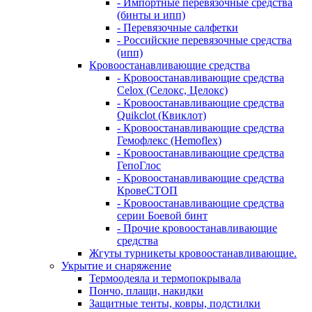
- Импортные перевязочные средства
(бинты и ипп)
- Перевязочные салфетки
- Российские перевязочные средства
(ипп)
Кровоостанавливающие средства
- Кровоостанавливающие средства
Celox (Селокс, Целокс)
- Кровоостанавливающие средства
Quikclot (Квиклот)
- Кровоостанавливающие средства
Гемофлекс (Hemoflex)
- Кровоостанавливающие средства
ГепоГлос
- Кровоостанавливающие средства
КровеСТОП
- Кровоостанавливающие средства
серии Боевой бинт
- Прочие кровоостанавливающие
средства
Жгуты турникеты кровоостанавливающие.
Укрытие и снаряжение
Термоодеяла и термопокрывала
Пончо, плащи, накидки
Защитные тенты, ковры, подстилки