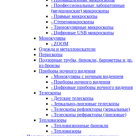
- Профессиональные лабораторные
(медицинские) микроскопы
- Прямые микроскопы
- Стереомикроскопы
- Тринокулярные микроскопы
- Цифровые USB микроскопы
Монокуляры
- ZOOM
Одежда и металлоискатели
Перископы
Подзорные трубы, бинокли, барометры и др.
из бронзы
Приборы ночного видения
- Монокуляры с ночным видением
- Приборы ночного видения
- Цифровые приборы ночного видения
Телескопы
- Детские телескопы
- Зеркально-линзовые телескопы
- Телескопы рефлекторы (зеркальные)
- Телескопы рефракторы (линзовые)
Тепловизоры
- Тепловизионные бинокли
- Тепловизоры