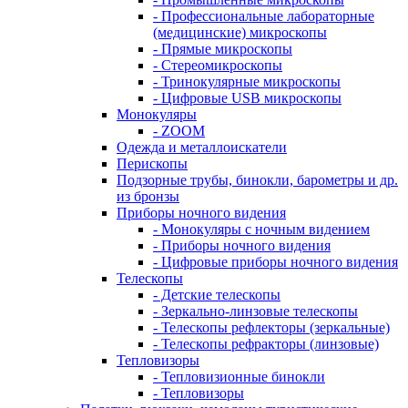
- Профессиональные лабораторные
(медицинские) микроскопы
- Прямые микроскопы
- Стереомикроскопы
- Тринокулярные микроскопы
- Цифровые USB микроскопы
Монокуляры
- ZOOM
Одежда и металлоискатели
Перископы
Подзорные трубы, бинокли, барометры и др.
из бронзы
Приборы ночного видения
- Монокуляры с ночным видением
- Приборы ночного видения
- Цифровые приборы ночного видения
Телескопы
- Детские телескопы
- Зеркально-линзовые телескопы
- Телескопы рефлекторы (зеркальные)
- Телескопы рефракторы (линзовые)
Тепловизоры
- Тепловизионные бинокли
- Тепловизоры