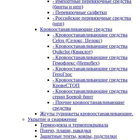
- Импортные перевязочные средства
(бинты и ипп)
- Перевязочные салфетки
- Российские перевязочные средства
(ипп)
Кровоостанавливающие средства
- Кровоостанавливающие средства
Celox (Селокс, Целокс)
- Кровоостанавливающие средства
Quikclot (Квиклот)
- Кровоостанавливающие средства
Гемофлекс (Hemoflex)
- Кровоостанавливающие средства
ГепоГлос
- Кровоостанавливающие средства
КровеСТОП
- Кровоостанавливающие средства
серии Боевой бинт
- Прочие кровоостанавливающие
средства
Жгуты турникеты кровоостанавливающие.
Укрытие и снаряжение
Термоодеяла и термопокрывала
Пончо, плащи, накидки
Защитные тенты, ковры, подстилки