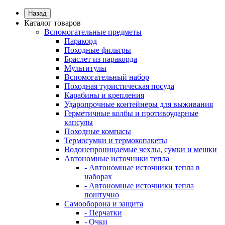
Назад
Каталог товаров
Вспомогательные предметы
Паракорд
Походные фильтры
Браслет из паракорда
Мультитулы
Вспомогательный набор
Походная туристическая посуда
Карабины и крепления
Ударопрочные контейнеры для выживания
Герметичные колбы и противоударные
капсулы
Походные компасы
Термосумки и термокопакеты
Водонепроницаемые чехлы, сумки и мешки
Автономные источники тепла
- Автономные источники тепла в
наборах
- Автономные источники тепла
поштучно
Самооборона и защита
- Перчатки
- Очки