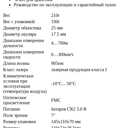
Руководство по эксплуатации и гарантийный талон
Вес
210г
Вес с упаковкой
330г
Диаметр объектива
25 мм
Диаметр окуляра
17.5 мм
Диапазон измерения
4…700м
дальности
Диапазон измерения
0…300км/ч
скорости
Длина волны
905нм
Класс лазера
лазерная продукция класса I
Климатические
условия при
-10°С…50°С
эксплуатации
(температура воздуха)
Оптическое
FMC
просветление
Питание
батарея CR2 3.0 В
Поле зрения
7°
Размер упаковки
145х110х70 мм
Размеры
110х74х38.5мм