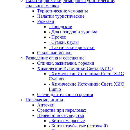
Палатки, рюкзаки, чемоданы туристические,
спальные мешки
Туристические чемоданы
Палатки туристические
Рюкзаки
- Городские
- Для походов и туризма
- Прочее
- Сумки, баулы
- Тактические рюкзаки
Спальные мешки
Разведение огня и освещение
Спички, зажигалки, горелки
Химические Источники Света (ХИС)
- Химические Источники Света ХИС
Cyalume
- Химические Источники Света ХИС
Lumio
Свечи длительного горения
Полевая медицина
Аптечки
Средства при переломах
Перевязочные средства
- Бинты марлевые
- Бинты трубчатые (сеточкой)