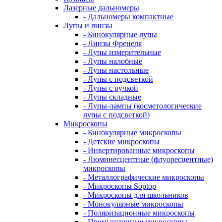
Лазерные дальномеры
- Дальномеры компактные
Лупы и линзы
- Бинокулярные лупы
- Линзы Френеля
- Лупы измерительные
- Лупы налобные
- Лупы настольные
- Лупы с подсветкой
- Лупы с ручкой
- Лупы складные
- Лупы-лампы (косметологические
лупы с подсветкой)
Микроскопы
- Бинокулярные микроскопы
- Детские микроскопы
- Инвертированные микроскопы
- Люминесцентные (флуоресцентные)
микроскопы
- Металлографические микроскопы
- Микроскопы Soptop
- Микроскопы для школьников
- Монокулярные микроскопы
- Поляризационные микроскопы
- Промышленные микроскопы