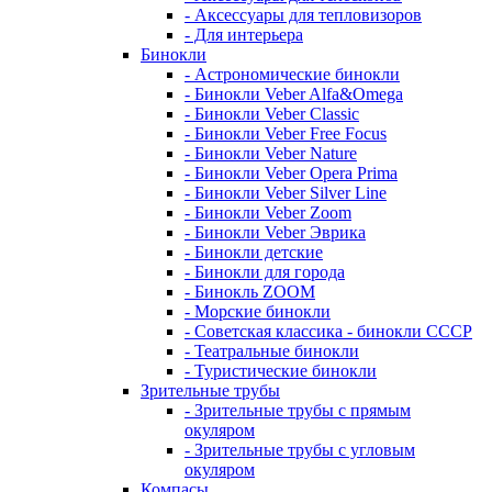
- Аксессуары для тепловизоров
- Для интерьера
Бинокли
- Астрономические бинокли
- Бинокли Veber Alfa&Omega
- Бинокли Veber Classic
- Бинокли Veber Free Focus
- Бинокли Veber Nature
- Бинокли Veber Opera Prima
- Бинокли Veber Silver Line
- Бинокли Veber Zoom
- Бинокли Veber Эврика
- Бинокли детские
- Бинокли для города
- Бинокль ZOOM
- Морские бинокли
- Советская классика - бинокли СССР
- Театральные бинокли
- Туристические бинокли
Зрительные трубы
- Зрительные трубы с прямым
окуляром
- Зрительные трубы с угловым
окуляром
Компасы