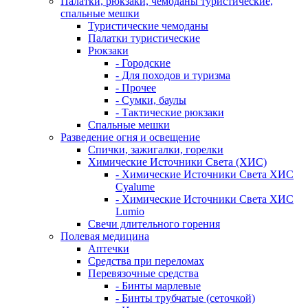
Палатки, рюкзаки, чемоданы туристические,
спальные мешки
Туристические чемоданы
Палатки туристические
Рюкзаки
- Городские
- Для походов и туризма
- Прочее
- Сумки, баулы
- Тактические рюкзаки
Спальные мешки
Разведение огня и освещение
Спички, зажигалки, горелки
Химические Источники Света (ХИС)
- Химические Источники Света ХИС
Cyalume
- Химические Источники Света ХИС
Lumio
Свечи длительного горения
Полевая медицина
Аптечки
Средства при переломах
Перевязочные средства
- Бинты марлевые
- Бинты трубчатые (сеточкой)