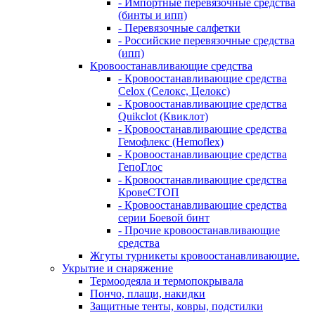
- Импортные перевязочные средства
(бинты и ипп)
- Перевязочные салфетки
- Российские перевязочные средства
(ипп)
Кровоостанавливающие средства
- Кровоостанавливающие средства
Celox (Селокс, Целокс)
- Кровоостанавливающие средства
Quikclot (Квиклот)
- Кровоостанавливающие средства
Гемофлекс (Hemoflex)
- Кровоостанавливающие средства
ГепоГлос
- Кровоостанавливающие средства
КровеСТОП
- Кровоостанавливающие средства
серии Боевой бинт
- Прочие кровоостанавливающие
средства
Жгуты турникеты кровоостанавливающие.
Укрытие и снаряжение
Термоодеяла и термопокрывала
Пончо, плащи, накидки
Защитные тенты, ковры, подстилки