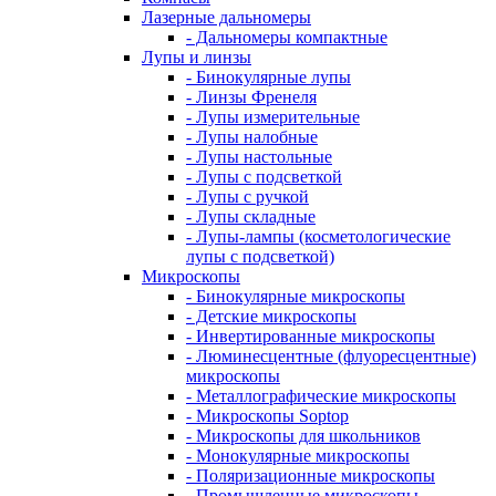
Лазерные дальномеры
- Дальномеры компактные
Лупы и линзы
- Бинокулярные лупы
- Линзы Френеля
- Лупы измерительные
- Лупы налобные
- Лупы настольные
- Лупы с подсветкой
- Лупы с ручкой
- Лупы складные
- Лупы-лампы (косметологические
лупы с подсветкой)
Микроскопы
- Бинокулярные микроскопы
- Детские микроскопы
- Инвертированные микроскопы
- Люминесцентные (флуоресцентные)
микроскопы
- Металлографические микроскопы
- Микроскопы Soptop
- Микроскопы для школьников
- Монокулярные микроскопы
- Поляризационные микроскопы
- Промышленные микроскопы