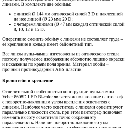
линзами. В комплекте две обоймы:
с линзой Ø 144 мм оптической силой 3 D и наклеенной
на нее линзой (Ø 23 мм) 20 D;
с четырьмя линзами (Ø 47 мм каждая) оптической силой
8, 10, 12 и 15 D.
Оперативно сменить обойму с линзами не составляет труда –
её крепление в кольце имеет байонетный тип.
Все линзы лупы-лампы изготовлены из оптического стекла,
поэтому получаемое изображение абсолютно лишено окраски
и искажения по краям поля зрения. Материал обойм –
прочный противоударный ABS-пластик.
Кронштейн и крепление
Отличительной особенностью конструкции лупы-лампы
Veber 8608D LED Bi-color является использование пантографа
с поворотно-наклонным узлом крепления осветителя с
линзами. Наиболее часто осветитель с линзами ориентируют
параллельно плоскости стола, при этом пантограф позволяет
изменять высоту осветителя точно сохраняя эту
параллельность. Наличие поворотно-наклонного узла
крепления позволяет настроить и зафиксировать положение