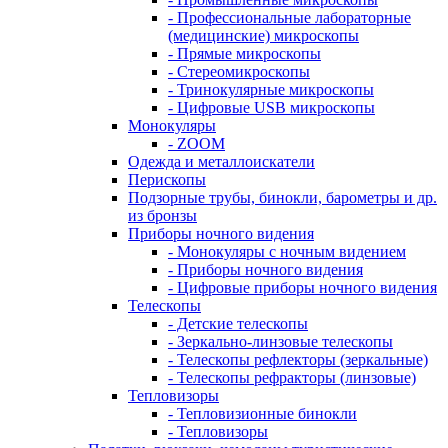
- Профессиональные лабораторные
(медицинские) микроскопы
- Прямые микроскопы
- Стереомикроскопы
- Тринокулярные микроскопы
- Цифровые USB микроскопы
Монокуляры
- ZOOM
Одежда и металлоискатели
Перископы
Подзорные трубы, бинокли, барометры и др.
из бронзы
Приборы ночного видения
- Монокуляры с ночным видением
- Приборы ночного видения
- Цифровые приборы ночного видения
Телескопы
- Детские телескопы
- Зеркально-линзовые телескопы
- Телескопы рефлекторы (зеркальные)
- Телескопы рефракторы (линзовые)
Тепловизоры
- Тепловизионные бинокли
- Тепловизоры