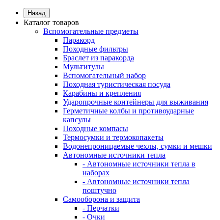
Назад
Каталог товаров
Вспомогательные предметы
Паракорд
Походные фильтры
Браслет из паракорда
Мультитулы
Вспомогательный набор
Походная туристическая посуда
Карабины и крепления
Ударопрочные контейнеры для выживания
Герметичные колбы и противоударные
капсулы
Походные компасы
Термосумки и термокопакеты
Водонепроницаемые чехлы, сумки и мешки
Автономные источники тепла
- Автономные источники тепла в
наборах
- Автономные источники тепла
поштучно
Самооборона и защита
- Перчатки
- Очки