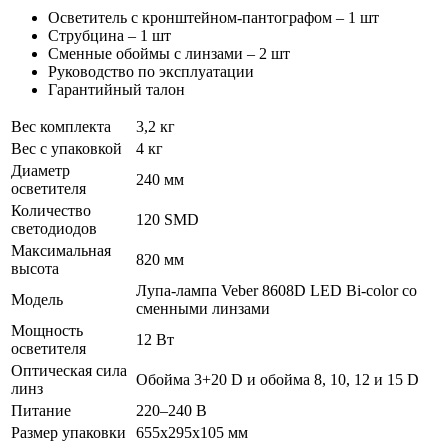
Осветитель с кронштейном-пантографом – 1 шт
Струбцина – 1 шт
Сменные обоймы с линзами – 2 шт
Руководство по эксплуатации
Гарантийный талон
Вес комплекта
3,2 кг
Вес с упаковкой
4 кг
Диаметр
240 мм
осветителя
Количество
120 SMD
светодиодов
Максимальная
820 мм
высота
Лупа-лампа Veber 8608D LED Bi-color со
Модель
сменными линзами
Мощность
12 Вт
осветителя
Оптическая сила
Обойма 3+20 D и обойма 8, 10, 12 и 15 D
линз
Питание
220–240 В
Размер упаковки
655х295х105 мм