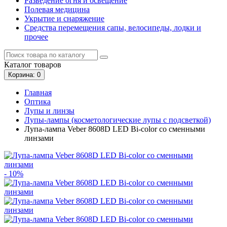
Разведение огня и освещение
Полевая медицина
Укрытие и снаряжение
Средства перемещения сапы, велосипеды, лодки и
прочее
Каталог
товаров
Корзина
: 0
Главная
Оптика
Лупы и линзы
Лупы-лампы (косметологические лупы с подсветкой)
Лупа-лампа Veber 8608D LED Bi-color со сменными
линзами
- 10%