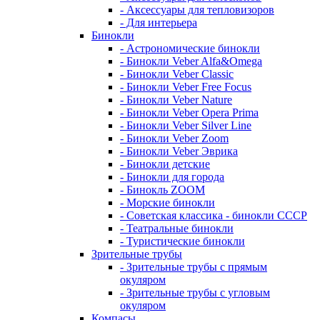
- Аксессуары для тепловизоров
- Для интерьера
Бинокли
- Астрономические бинокли
- Бинокли Veber Alfa&Omega
- Бинокли Veber Classic
- Бинокли Veber Free Focus
- Бинокли Veber Nature
- Бинокли Veber Opera Prima
- Бинокли Veber Silver Line
- Бинокли Veber Zoom
- Бинокли Veber Эврика
- Бинокли детские
- Бинокли для города
- Бинокль ZOOM
- Морские бинокли
- Советская классика - бинокли СССР
- Театральные бинокли
- Туристические бинокли
Зрительные трубы
- Зрительные трубы с прямым
окуляром
- Зрительные трубы с угловым
окуляром
Компасы