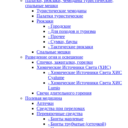
Палатки, рюкзаки, чемоданы туристические,
спальные мешки
Туристические чемоданы
Палатки туристические
Рюкзаки
- Городские
- Для походов и туризма
- Прочее
- Сумки, баулы
- Тактические рюкзаки
Спальные мешки
Разведение огня и освещение
Спички, зажигалки, горелки
Химические Источники Света (ХИС)
- Химические Источники Света ХИС
Cyalume
- Химические Источники Света ХИС
Lumio
Свечи длительного горения
Полевая медицина
Аптечки
Средства при переломах
Перевязочные средства
- Бинты марлевые
- Бинты трубчатые (сеточкой)