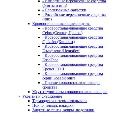
- Импортные перевязочные средства
(бинты и ипп)
- Перевязочные салфетки
- Российские перевязочные средства
(ипп)
Кровоостанавливающие средства
- Кровоостанавливающие средства
Celox (Селокс, Целокс)
- Кровоостанавливающие средства
Quikclot (Квиклот)
- Кровоостанавливающие средства
Гемофлекс (Hemoflex)
- Кровоостанавливающие средства
ГепоГлос
- Кровоостанавливающие средства
КровеСТОП
- Кровоостанавливающие средства
серии Боевой бинт
- Прочие кровоостанавливающие
средства
Жгуты турникеты кровоостанавливающие.
Укрытие и снаряжение
Термоодеяла и термопокрывала
Пончо, плащи, накидки
Защитные тенты, ковры, подстилки