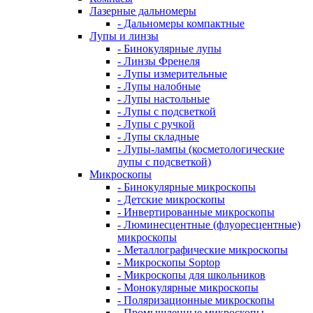
Лазерные дальномеры
- Дальномеры компактные
Лупы и линзы
- Бинокулярные лупы
- Линзы Френеля
- Лупы измерительные
- Лупы налобные
- Лупы настольные
- Лупы с подсветкой
- Лупы с ручкой
- Лупы складные
- Лупы-лампы (косметологические
лупы с подсветкой)
Микроскопы
- Бинокулярные микроскопы
- Детские микроскопы
- Инвертированные микроскопы
- Люминесцентные (флуоресцентные)
микроскопы
- Металлографические микроскопы
- Микроскопы Soptop
- Микроскопы для школьников
- Монокулярные микроскопы
- Поляризационные микроскопы
- Промышленные микроскопы