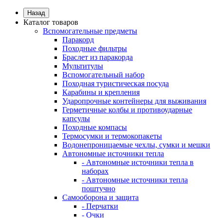
Назад
Каталог товаров
Вспомогательные предметы
Паракорд
Походные фильтры
Браслет из паракорда
Мультитулы
Вспомогательный набор
Походная туристическая посуда
Карабины и крепления
Ударопрочные контейнеры для выживания
Герметичные колбы и противоударные
капсулы
Походные компасы
Термосумки и термокопакеты
Водонепроницаемые чехлы, сумки и мешки
Автономные источники тепла
- Автономные источники тепла в
наборах
- Автономные источники тепла
поштучно
Самооборона и защита
- Перчатки
- Очки