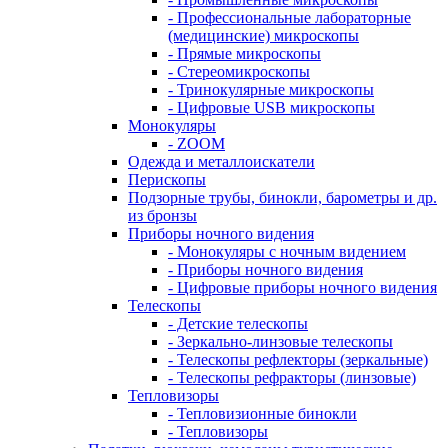
- Профессиональные лабораторные
(медицинские) микроскопы
- Прямые микроскопы
- Стереомикроскопы
- Тринокулярные микроскопы
- Цифровые USB микроскопы
Монокуляры
- ZOOM
Одежда и металлоискатели
Перископы
Подзорные трубы, бинокли, барометры и др.
из бронзы
Приборы ночного видения
- Монокуляры с ночным видением
- Приборы ночного видения
- Цифровые приборы ночного видения
Телескопы
- Детские телескопы
- Зеркально-линзовые телескопы
- Телескопы рефлекторы (зеркальные)
- Телескопы рефракторы (линзовые)
Тепловизоры
- Тепловизионные бинокли
- Тепловизоры