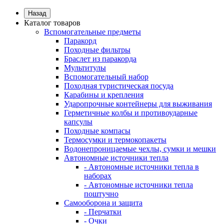
Назад
Каталог товаров
Вспомогательные предметы
Паракорд
Походные фильтры
Браслет из паракорда
Мультитулы
Вспомогательный набор
Походная туристическая посуда
Карабины и крепления
Ударопрочные контейнеры для выживания
Герметичные колбы и противоударные
капсулы
Походные компасы
Термосумки и термокопакеты
Водонепроницаемые чехлы, сумки и мешки
Автономные источники тепла
- Автономные источники тепла в
наборах
- Автономные источники тепла
поштучно
Самооборона и защита
- Перчатки
- Очки