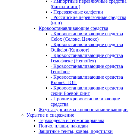
- Импортные перевязочные средства
(бинты и ипп)
- Перевязочные салфетки
- Российские перевязочные средства
(ипп)
Кровоостанавливающие средства
- Кровоостанавливающие средства
Celox (Селокс, Целокс)
- Кровоостанавливающие средства
Quikclot (Квиклот)
- Кровоостанавливающие средства
Гемофлекс (Hemoflex)
- Кровоостанавливающие средства
ГепоГлос
- Кровоостанавливающие средства
КровеСТОП
- Кровоостанавливающие средства
серии Боевой бинт
- Прочие кровоостанавливающие
средства
Жгуты турникеты кровоостанавливающие.
Укрытие и снаряжение
Термоодеяла и термопокрывала
Пончо, плащи, накидки
Защитные тенты, ковры, подстилки