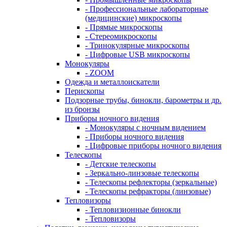
- Профессиональные лабораторные
(медицинские) микроскопы
- Прямые микроскопы
- Стереомикроскопы
- Тринокулярные микроскопы
- Цифровые USB микроскопы
Монокуляры
- ZOOM
Одежда и металлоискатели
Перископы
Подзорные трубы, бинокли, барометры и др.
из бронзы
Приборы ночного видения
- Монокуляры с ночным видением
- Приборы ночного видения
- Цифровые приборы ночного видения
Телескопы
- Детские телескопы
- Зеркально-линзовые телескопы
- Телескопы рефлекторы (зеркальные)
- Телескопы рефракторы (линзовые)
Тепловизоры
- Тепловизионные бинокли
- Тепловизоры