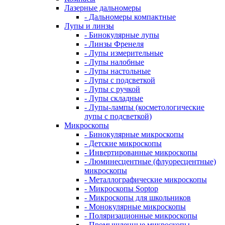
Лазерные дальномеры
- Дальномеры компактные
Лупы и линзы
- Бинокулярные лупы
- Линзы Френеля
- Лупы измерительные
- Лупы налобные
- Лупы настольные
- Лупы с подсветкой
- Лупы с ручкой
- Лупы складные
- Лупы-лампы (косметологические
лупы с подсветкой)
Микроскопы
- Бинокулярные микроскопы
- Детские микроскопы
- Инвертированные микроскопы
- Люминесцентные (флуоресцентные)
микроскопы
- Металлографические микроскопы
- Микроскопы Soptop
- Микроскопы для школьников
- Монокулярные микроскопы
- Поляризационные микроскопы
- Промышленные микроскопы