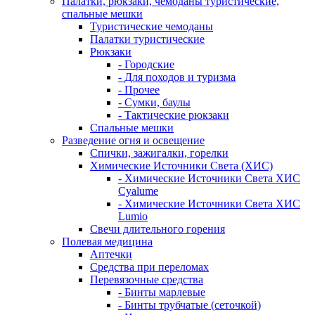
Палатки, рюкзаки, чемоданы туристические,
спальные мешки
Туристические чемоданы
Палатки туристические
Рюкзаки
- Городские
- Для походов и туризма
- Прочее
- Сумки, баулы
- Тактические рюкзаки
Спальные мешки
Разведение огня и освещение
Спички, зажигалки, горелки
Химические Источники Света (ХИС)
- Химические Источники Света ХИС
Cyalume
- Химические Источники Света ХИС
Lumio
Свечи длительного горения
Полевая медицина
Аптечки
Средства при переломах
Перевязочные средства
- Бинты марлевые
- Бинты трубчатые (сеточкой)