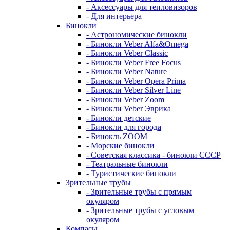
- Аксессуары для тепловизоров
- Для интерьера
Бинокли
- Астрономические бинокли
- Бинокли Veber Alfa&Omega
- Бинокли Veber Classic
- Бинокли Veber Free Focus
- Бинокли Veber Nature
- Бинокли Veber Opera Prima
- Бинокли Veber Silver Line
- Бинокли Veber Zoom
- Бинокли Veber Эврика
- Бинокли детские
- Бинокли для города
- Бинокль ZOOM
- Морские бинокли
- Советская классика - бинокли СССР
- Театральные бинокли
- Туристические бинокли
Зрительные трубы
- Зрительные трубы с прямым
окуляром
- Зрительные трубы с угловым
окуляром
Компасы