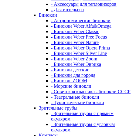
- Аксессуары для тепловизоров
- Для интерьера
Бинокли
- Астрономические бинокли
- Бинокли Veber Alfa&Omega
- Бинокли Veber Classic
- Бинокли Veber Free Focus
- Бинокли Veber Nature
- Бинокли Veber Opera Prima
- Бинокли Veber Silver Line
- Бинокли Veber Zoom
- Бинокли Veber Эврика
- Бинокли детские
- Бинокли для города
- Бинокль ZOOM
- Морские бинокли
- Советская классика - бинокли СССР
- Театральные бинокли
- Туристические бинокли
Зрительные трубы
- Зрительные трубы с прямым
окуляром
- Зрительные трубы с угловым
окуляром
Компасы