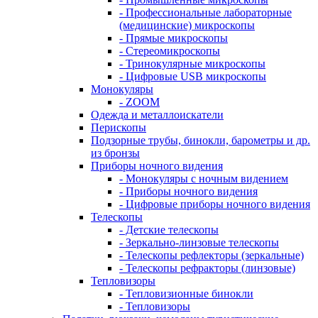
- Профессиональные лабораторные
(медицинские) микроскопы
- Прямые микроскопы
- Стереомикроскопы
- Тринокулярные микроскопы
- Цифровые USB микроскопы
Монокуляры
- ZOOM
Одежда и металлоискатели
Перископы
Подзорные трубы, бинокли, барометры и др.
из бронзы
Приборы ночного видения
- Монокуляры с ночным видением
- Приборы ночного видения
- Цифровые приборы ночного видения
Телескопы
- Детские телескопы
- Зеркально-линзовые телескопы
- Телескопы рефлекторы (зеркальные)
- Телескопы рефракторы (линзовые)
Тепловизоры
- Тепловизионные бинокли
- Тепловизоры