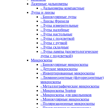
Лазерные дальномеры
- Дальномеры компактные
Лупы и линзы
- Бинокулярные лупы
- Линзы Френеля
- Лупы измерительные
- Лупы налобные
- Лупы настольные
- Лупы с подсветкой
- Лупы с ручкой
- Лупы складные
- Лупы-лампы (косметологические
лупы с подсветкой)
Микроскопы
- Бинокулярные микроскопы
- Детские микроскопы
- Инвертированные микроскопы
- Люминесцентные (флуоресцентные)
микроскопы
- Металлографические микроскопы
- Микроскопы Soptop
- Микроскопы для школьников
- Монокулярные микроскопы
- Поляризационные микроскопы
- Промышленные микроскопы