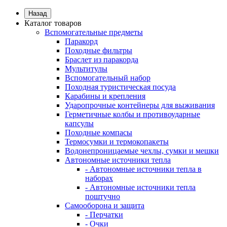
Назад
Каталог товаров
Вспомогательные предметы
Паракорд
Походные фильтры
Браслет из паракорда
Мультитулы
Вспомогательный набор
Походная туристическая посуда
Карабины и крепления
Ударопрочные контейнеры для выживания
Герметичные колбы и противоударные
капсулы
Походные компасы
Термосумки и термокопакеты
Водонепроницаемые чехлы, сумки и мешки
Автономные источники тепла
- Автономные источники тепла в
наборах
- Автономные источники тепла
поштучно
Самооборона и защита
- Перчатки
- Очки