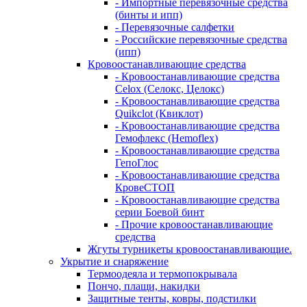
- Импортные перевязочные средства
(бинты и ипп)
- Перевязочные салфетки
- Российские перевязочные средства
(ипп)
Кровоостанавливающие средства
- Кровоостанавливающие средства
Celox (Селокс, Целокс)
- Кровоостанавливающие средства
Quikclot (Квиклот)
- Кровоостанавливающие средства
Гемофлекс (Hemoflex)
- Кровоостанавливающие средства
ГепоГлос
- Кровоостанавливающие средства
КровеСТОП
- Кровоостанавливающие средства
серии Боевой бинт
- Прочие кровоостанавливающие
средства
Жгуты турникеты кровоостанавливающие.
Укрытие и снаряжение
Термоодеяла и термопокрывала
Пончо, плащи, накидки
Защитные тенты, ковры, подстилки