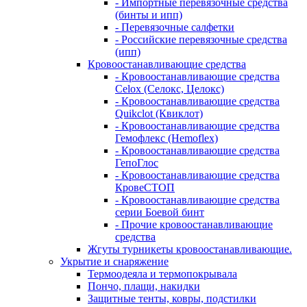
- Импортные перевязочные средства
(бинты и ипп)
- Перевязочные салфетки
- Российские перевязочные средства
(ипп)
Кровоостанавливающие средства
- Кровоостанавливающие средства
Celox (Селокс, Целокс)
- Кровоостанавливающие средства
Quikclot (Квиклот)
- Кровоостанавливающие средства
Гемофлекс (Hemoflex)
- Кровоостанавливающие средства
ГепоГлос
- Кровоостанавливающие средства
КровеСТОП
- Кровоостанавливающие средства
серии Боевой бинт
- Прочие кровоостанавливающие
средства
Жгуты турникеты кровоостанавливающие.
Укрытие и снаряжение
Термоодеяла и термопокрывала
Пончо, плащи, накидки
Защитные тенты, ковры, подстилки