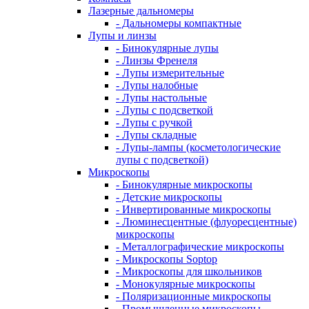
Лазерные дальномеры
- Дальномеры компактные
Лупы и линзы
- Бинокулярные лупы
- Линзы Френеля
- Лупы измерительные
- Лупы налобные
- Лупы настольные
- Лупы с подсветкой
- Лупы с ручкой
- Лупы складные
- Лупы-лампы (косметологические
лупы с подсветкой)
Микроскопы
- Бинокулярные микроскопы
- Детские микроскопы
- Инвертированные микроскопы
- Люминесцентные (флуоресцентные)
микроскопы
- Металлографические микроскопы
- Микроскопы Soptop
- Микроскопы для школьников
- Монокулярные микроскопы
- Поляризационные микроскопы
- Промышленные микроскопы