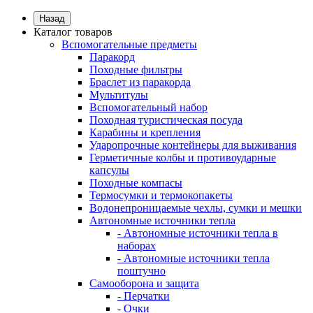
Назад
Каталог товаров
Вспомогательные предметы
Паракорд
Походные фильтры
Браслет из паракорда
Мультитулы
Вспомогательный набор
Походная туристическая посуда
Карабины и крепления
Ударопрочные контейнеры для выживания
Герметичные колбы и противоударные
капсулы
Походные компасы
Термосумки и термокопакеты
Водонепроницаемые чехлы, сумки и мешки
Автономные источники тепла
- Автономные источники тепла в
наборах
- Автономные источники тепла
поштучно
Самооборона и защита
- Перчатки
- Очки