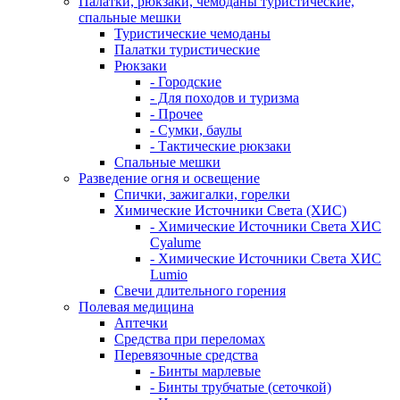
Палатки, рюкзаки, чемоданы туристические,
спальные мешки
Туристические чемоданы
Палатки туристические
Рюкзаки
- Городские
- Для походов и туризма
- Прочее
- Сумки, баулы
- Тактические рюкзаки
Спальные мешки
Разведение огня и освещение
Спички, зажигалки, горелки
Химические Источники Света (ХИС)
- Химические Источники Света ХИС
Cyalume
- Химические Источники Света ХИС
Lumio
Свечи длительного горения
Полевая медицина
Аптечки
Средства при переломах
Перевязочные средства
- Бинты марлевые
- Бинты трубчатые (сеточкой)