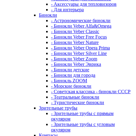
- Аксессуары для тепловизоров
- Для интерьера
Бинокли
- Астрономические бинокли
- Бинокли Veber Alfa&Omega
- Бинокли Veber Classic
- Бинокли Veber Free Focus
- Бинокли Veber Nature
- Бинокли Veber Opera Prima
- Бинокли Veber Silver Line
- Бинокли Veber Zoom
- Бинокли Veber Эврика
- Бинокли детские
- Бинокли для города
- Бинокль ZOOM
- Морские бинокли
- Советская классика - бинокли СССР
- Театральные бинокли
- Туристические бинокли
Зрительные трубы
- Зрительные трубы с прямым
окуляром
- Зрительные трубы с угловым
окуляром
Компасы