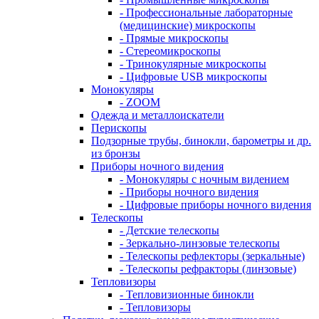
- Профессиональные лабораторные
(медицинские) микроскопы
- Прямые микроскопы
- Стереомикроскопы
- Тринокулярные микроскопы
- Цифровые USB микроскопы
Монокуляры
- ZOOM
Одежда и металлоискатели
Перископы
Подзорные трубы, бинокли, барометры и др.
из бронзы
Приборы ночного видения
- Монокуляры с ночным видением
- Приборы ночного видения
- Цифровые приборы ночного видения
Телескопы
- Детские телескопы
- Зеркально-линзовые телескопы
- Телескопы рефлекторы (зеркальные)
- Телескопы рефракторы (линзовые)
Тепловизоры
- Тепловизионные бинокли
- Тепловизоры