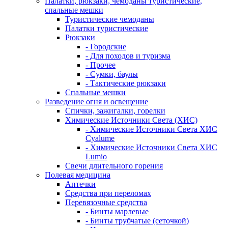
Палатки, рюкзаки, чемоданы туристические,
спальные мешки
Туристические чемоданы
Палатки туристические
Рюкзаки
- Городские
- Для походов и туризма
- Прочее
- Сумки, баулы
- Тактические рюкзаки
Спальные мешки
Разведение огня и освещение
Спички, зажигалки, горелки
Химические Источники Света (ХИС)
- Химические Источники Света ХИС
Cyalume
- Химические Источники Света ХИС
Lumio
Свечи длительного горения
Полевая медицина
Аптечки
Средства при переломах
Перевязочные средства
- Бинты марлевые
- Бинты трубчатые (сеточкой)