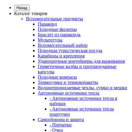
Назад
Каталог товаров
Вспомогательные предметы
Паракорд
Походные фильтры
Браслет из паракорда
Мультитулы
Вспомогательный набор
Походная туристическая посуда
Карабины и крепления
Ударопрочные контейнеры для выживания
Герметичные колбы и противоударные
капсулы
Походные компасы
Термосумки и термокопакеты
Водонепроницаемые чехлы, сумки и мешки
Автономные источники тепла
- Автономные источники тепла в
наборах
- Автономные источники тепла
поштучно
Самооборона и защита
- Перчатки
- Очки