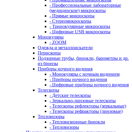
- Профессиональные лабораторные
(медицинские) микроскопы
- Прямые микроскопы
- Стереомикроскопы
- Тринокулярные микроскопы
- Цифровые USB микроскопы
Монокуляры
- ZOOM
Одежда и металлоискатели
Перископы
Подзорные трубы, бинокли, барометры и др.
из бронзы
Приборы ночного видения
- Монокуляры с ночным видением
- Приборы ночного видения
- Цифровые приборы ночного видения
Телескопы
- Детские телескопы
- Зеркально-линзовые телескопы
- Телескопы рефлекторы (зеркальные)
- Телескопы рефракторы (линзовые)
Тепловизоры
- Тепловизионные бинокли
- Тепловизоры