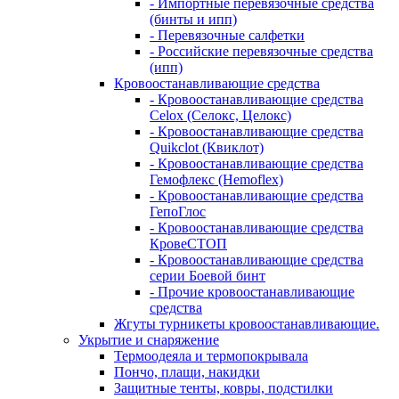
- Импортные перевязочные средства
(бинты и ипп)
- Перевязочные салфетки
- Российские перевязочные средства
(ипп)
Кровоостанавливающие средства
- Кровоостанавливающие средства
Celox (Селокс, Целокс)
- Кровоостанавливающие средства
Quikclot (Квиклот)
- Кровоостанавливающие средства
Гемофлекс (Hemoflex)
- Кровоостанавливающие средства
ГепоГлос
- Кровоостанавливающие средства
КровеСТОП
- Кровоостанавливающие средства
серии Боевой бинт
- Прочие кровоостанавливающие
средства
Жгуты турникеты кровоостанавливающие.
Укрытие и снаряжение
Термоодеяла и термопокрывала
Пончо, плащи, накидки
Защитные тенты, ковры, подстилки