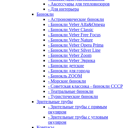
- Аксессуары для тепловизоров
- Для интерьера
Бинокли
- Астрономические бинокли
- Бинокли Veber Alfa&Omega
- Бинокли Veber Classic
- Бинокли Veber Free Focus
- Бинокли Veber Nature
- Бинокли Veber Opera Prima
- Бинокли Veber Silver Line
- Бинокли Veber Zoom
- Бинокли Veber Эврика
- Бинокли детские
- Бинокли для города
- Бинокль ZOOM
- Морские бинокли
- Советская классика - бинокли СССР
- Театральные бинокли
- Туристические бинокли
Зрительные трубы
- Зрительные трубы с прямым
окуляром
- Зрительные трубы с угловым
окуляром
Компасы