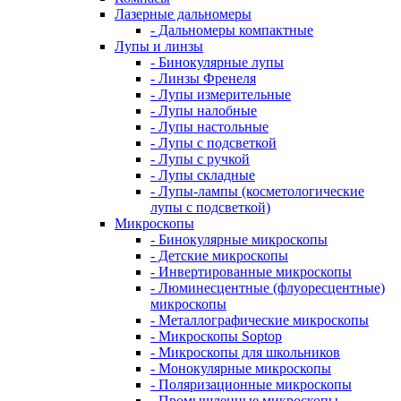
Лазерные дальномеры
- Дальномеры компактные
Лупы и линзы
- Бинокулярные лупы
- Линзы Френеля
- Лупы измерительные
- Лупы налобные
- Лупы настольные
- Лупы с подсветкой
- Лупы с ручкой
- Лупы складные
- Лупы-лампы (косметологические
лупы с подсветкой)
Микроскопы
- Бинокулярные микроскопы
- Детские микроскопы
- Инвертированные микроскопы
- Люминесцентные (флуоресцентные)
микроскопы
- Металлографические микроскопы
- Микроскопы Soptop
- Микроскопы для школьников
- Монокулярные микроскопы
- Поляризационные микроскопы
- Промышленные микроскопы