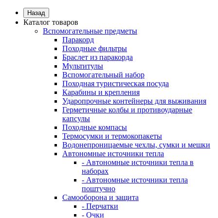
Назад
Каталог товаров
Вспомогательные предметы
Паракорд
Походные фильтры
Браслет из паракорда
Мультитулы
Вспомогательный набор
Походная туристическая посуда
Карабины и крепления
Ударопрочные контейнеры для выживания
Герметичные колбы и противоударные
капсулы
Походные компасы
Термосумки и термокопакеты
Водонепроницаемые чехлы, сумки и мешки
Автономные источники тепла
- Автономные источники тепла в
наборах
- Автономные источники тепла
поштучно
Самооборона и защита
- Перчатки
- Очки