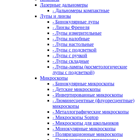
Лазерные дальномеры
- Дальномеры компактные
Лупы и линзы
- Бинокулярные лупы
- Линзы Френеля
- Лупы измерительные
- Лупы налобные
- Лупы настольные
- Лупы с подсветкой
- Лупы с ручкой
- Лупы складные
- Лупы-лампы (косметологические
лупы с подсветкой)
Микроскопы
- Бинокулярные микроскопы
- Детские микроскопы
- Инвертированные микроскопы
- Люминесцентные (флуоресцентные)
микроскопы
- Металлографические микроскопы
- Микроскопы Soptop
- Микроскопы для школьников
- Монокулярные микроскопы
- Поляризационные микроскопы
- Промышленные микроскопы