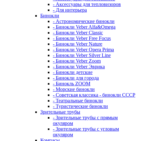
- Аксессуары для тепловизоров
- Для интерьера
Бинокли
- Астрономические бинокли
- Бинокли Veber Alfa&Omega
- Бинокли Veber Classic
- Бинокли Veber Free Focus
- Бинокли Veber Nature
- Бинокли Veber Opera Prima
- Бинокли Veber Silver Line
- Бинокли Veber Zoom
- Бинокли Veber Эврика
- Бинокли детские
- Бинокли для города
- Бинокль ZOOM
- Морские бинокли
- Советская классика - бинокли СССР
- Театральные бинокли
- Туристические бинокли
Зрительные трубы
- Зрительные трубы с прямым
окуляром
- Зрительные трубы с угловым
окуляром
Компасы