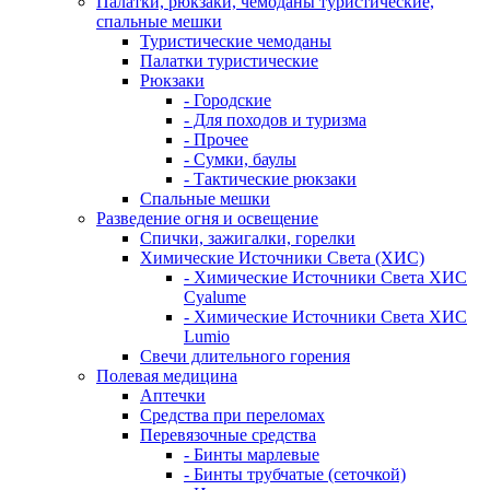
Палатки, рюкзаки, чемоданы туристические,
спальные мешки
Туристические чемоданы
Палатки туристические
Рюкзаки
- Городские
- Для походов и туризма
- Прочее
- Сумки, баулы
- Тактические рюкзаки
Спальные мешки
Разведение огня и освещение
Спички, зажигалки, горелки
Химические Источники Света (ХИС)
- Химические Источники Света ХИС
Cyalume
- Химические Источники Света ХИС
Lumio
Свечи длительного горения
Полевая медицина
Аптечки
Средства при переломах
Перевязочные средства
- Бинты марлевые
- Бинты трубчатые (сеточкой)