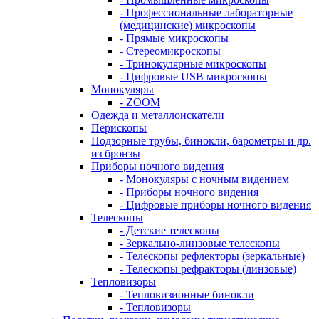
- Профессиональные лабораторные
(медицинские) микроскопы
- Прямые микроскопы
- Стереомикроскопы
- Тринокулярные микроскопы
- Цифровые USB микроскопы
Монокуляры
- ZOOM
Одежда и металлоискатели
Перископы
Подзорные трубы, бинокли, барометры и др.
из бронзы
Приборы ночного видения
- Монокуляры с ночным видением
- Приборы ночного видения
- Цифровые приборы ночного видения
Телескопы
- Детские телескопы
- Зеркально-линзовые телескопы
- Телескопы рефлекторы (зеркальные)
- Телескопы рефракторы (линзовые)
Тепловизоры
- Тепловизионные бинокли
- Тепловизоры