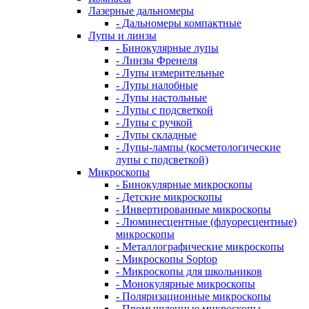
Лазерные дальномеры
- Дальномеры компактные
Лупы и линзы
- Бинокулярные лупы
- Линзы Френеля
- Лупы измерительные
- Лупы налобные
- Лупы настольные
- Лупы с подсветкой
- Лупы с ручкой
- Лупы складные
- Лупы-лампы (косметологические
лупы с подсветкой)
Микроскопы
- Бинокулярные микроскопы
- Детские микроскопы
- Инвертированные микроскопы
- Люминесцентные (флуоресцентные)
микроскопы
- Металлографические микроскопы
- Микроскопы Soptop
- Микроскопы для школьников
- Монокулярные микроскопы
- Поляризационные микроскопы
- Промышленные микроскопы