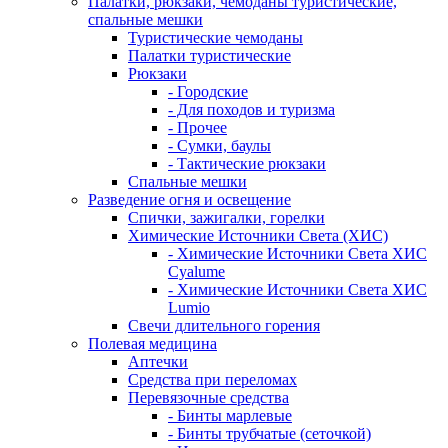
Палатки, рюкзаки, чемоданы туристические,
спальные мешки
Туристические чемоданы
Палатки туристические
Рюкзаки
- Городские
- Для походов и туризма
- Прочее
- Сумки, баулы
- Тактические рюкзаки
Спальные мешки
Разведение огня и освещение
Спички, зажигалки, горелки
Химические Источники Света (ХИС)
- Химические Источники Света ХИС
Cyalume
- Химические Источники Света ХИС
Lumio
Свечи длительного горения
Полевая медицина
Аптечки
Средства при переломах
Перевязочные средства
- Бинты марлевые
- Бинты трубчатые (сеточкой)