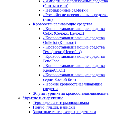
- Импортные перевязочные средства
(бинты и ипп)
- Перевязочные салфетки
- Российские перевязочные средства
(ипп)
Кровоостанавливающие средства
- Кровоостанавливающие средства
Celox (Селокс, Целокс)
- Кровоостанавливающие средства
Quikclot (Квиклот)
- Кровоостанавливающие средства
Гемофлекс (Hemoflex)
- Кровоостанавливающие средства
ГепоГлос
- Кровоостанавливающие средства
КровеСТОП
- Кровоостанавливающие средства
серии Боевой бинт
- Прочие кровоостанавливающие
средства
Жгуты турникеты кровоостанавливающие.
Укрытие и снаряжение
Термоодеяла и термопокрывала
Пончо, плащи, накидки
Защитные тенты, ковры, подстилки