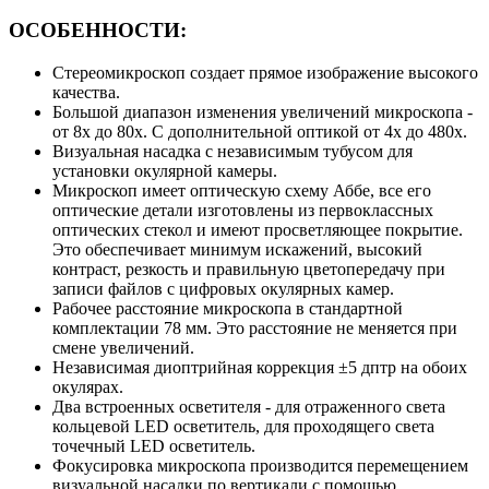
ОСОБЕННОСТИ:
Стереомикроскоп создает прямое изображение высокого
качества.
Большой диапазон изменения увеличений микроскопа -
от 8х до 80х. С дополнительной оптикой от 4х до 480х.
Визуальная насадка с независимым тубусом для
установки окулярной камеры.
Микроскоп имеет оптическую схему Аббе, все его
оптические детали изготовлены из первоклассных
оптических стекол и имеют просветляющее покрытие.
Это обеспечивает минимум искажений, высокий
контраст, резкость и правильную цветопередачу при
записи файлов с цифровых окулярных камер.
Рабочее расстояние микроскопа в стандартной
комплектации 78 мм. Это расстояние не меняется при
смене увеличений.
Независимая диоптрийная коррекция ±5 дптр на обоих
окулярах.
Два встроенных осветителя - для отраженного света
кольцевой LED осветитель, для проходящего света
точечный LED осветитель.
Фокусировка микроскопа производится перемещением
визуальной насадки по вертикали с помощью