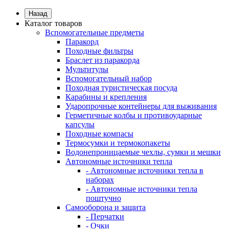
Назад
Каталог товаров
Вспомогательные предметы
Паракорд
Походные фильтры
Браслет из паракорда
Мультитулы
Вспомогательный набор
Походная туристическая посуда
Карабины и крепления
Ударопрочные контейнеры для выживания
Герметичные колбы и противоударные
капсулы
Походные компасы
Термосумки и термокопакеты
Водонепроницаемые чехлы, сумки и мешки
Автономные источники тепла
- Автономные источники тепла в
наборах
- Автономные источники тепла
поштучно
Самооборона и защита
- Перчатки
- Очки