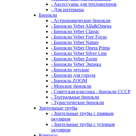
- Аксессуары для тепловизоров
- Для интерьера
Бинокли
- Астрономические бинокли
- Бинокли Veber Alfa&Omega
- Бинокли Veber Classic
- Бинокли Veber Free Focus
- Бинокли Veber Nature
- Бинокли Veber Opera Prima
- Бинокли Veber Silver Line
- Бинокли Veber Zoom
- Бинокли Veber Эврика
- Бинокли детские
- Бинокли для города
- Бинокль ZOOM
- Морские бинокли
- Советская классика - бинокли СССР
- Театральные бинокли
- Туристические бинокли
Зрительные трубы
- Зрительные трубы с прямым
окуляром
- Зрительные трубы с угловым
окуляром
Компасы