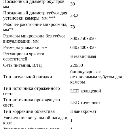
Посадочный диаметр окуляров,
30
мм
Посадочный диаметр тубуса для
23,2
установки камеры, мм ***
Рабочее расстояние микроскопа,
78
мм**
Размеры микроскопа без тубуса
300x250x450
визуализации, мм
Размеры упаковки, мм
640х400х350
Регулировка яркости
Независимая
осветителей
Сеть питания, В/Гц
220/50
бинокулярная с
Тип визуальной насадки
независимым тубусом для
камеры
Тип источника отраженного
LED кольцевой
света
Тип источника проходящего
LED точечный
света
Тип коррекции объектива
Планахромат
Увеличение визуальной насадки,
1
крат