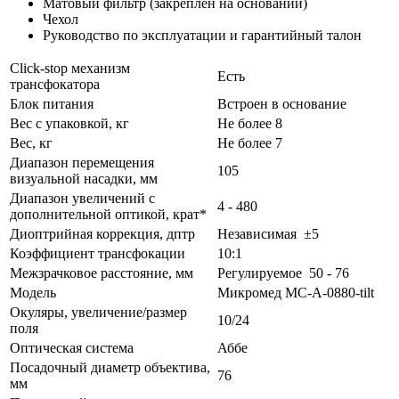
Матовый фильтр (закреплен на основании)
Чехол
Руководство по эксплуатации и гарантийный талон
Click-stop механизм
Есть
трансфокатора
Блок питания
Встроен в основание
Вес с упаковкой, кг
Не более 8
Вес, кг
Не более 7
Диапазон перемещения
105
визуальной насадки, мм
Диапазон увеличений с
4 - 480
дополнительной оптикой, крат*
Диоптрийная коррекция, дптр
Независимая ±5
Коэффициент трансфокации
10:1
Межзрачковое расстояние, мм
Регулируемое 50 - 76
Модель
Микромед MC-А-0880-tilt
Окуляры, увеличение/размер
10/24
поля
Оптическая система
Аббе
Посадочный диаметр объектива,
76
мм