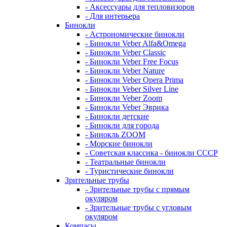
- Аксессуары для тепловизоров
- Для интерьера
Бинокли
- Астрономические бинокли
- Бинокли Veber Alfa&Omega
- Бинокли Veber Classic
- Бинокли Veber Free Focus
- Бинокли Veber Nature
- Бинокли Veber Opera Prima
- Бинокли Veber Silver Line
- Бинокли Veber Zoom
- Бинокли Veber Эврика
- Бинокли детские
- Бинокли для города
- Бинокль ZOOM
- Морские бинокли
- Советская классика - бинокли СССР
- Театральные бинокли
- Туристические бинокли
Зрительные трубы
- Зрительные трубы с прямым
окуляром
- Зрительные трубы с угловым
окуляром
Компасы