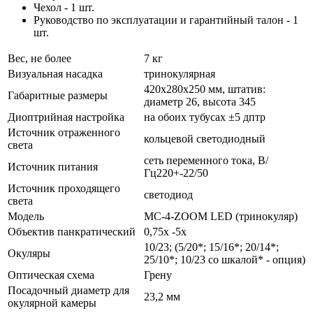
Чехол - 1 шт.
Руководство по эксплуатации и гарантийный талон - 1
шт.
Вес, не более
7 кг
Визуальная насадка
тринокулярная
420х280х250 мм, штатив:
Габаритные размеры
диаметр 26, высота 345
Диоптрийная настройка
на обоих тубусах ±5 дптр
Источник отраженного
кольцевой светодиодный
света
сеть переменного тока, В/
Источник питания
Гц220+-22/50
Источник проходящего
светодиод
света
Модель
МС-4-ZOOM LED (тринокуляр)
Объектив панкратический
0,75х -5х
10/23; (5/20*; 15/16*; 20/14*;
Окуляры
25/10*; 10/23 со шкалой* - опция)
Оптическая схема
Грену
Посадочный диаметр для
23,2 мм
окулярной камеры