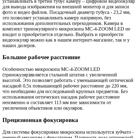
устанавливать в третий тубус камеру – цифровой видеоокуляр
для вывода изображения на внешний монитор и для записи
фото и видео файлов. Посадочный диаметр тубуса - 23,2 мм,
это позволяет устанавливать камеру напрямую, без
использования дополнительных переходников. Камера в
комплект тринокулярного микроскопа МС-4-ZOOM LED не
входит и приобретается отдельно. Выбрать и приобрести
видеоокуляр можно как в нашем интернет-магазине, так и у
наших дилеров.
Большое рабочее расстояние
Особенностью микроскопа МС-4-ZOOM LED
(тринокуляр)является стальной штатив с увеличенной
высотой. Это позволяет работать с уменьшающей оптической
насадкой 0,5х повышающей рабочее расстояние до 220 мм,
что необходимо для исследований крупных предметов. Без
использования оптических насадок рабочее расстояние
неизменно и составляет 113 мм вне зависимости от
увеличения объективов или окуляров.
Прецизионная фокусировка
Для системы фокусировки микроскопа используется зубчато -
реечный механизм с фиксатором. Плавность хода оптической