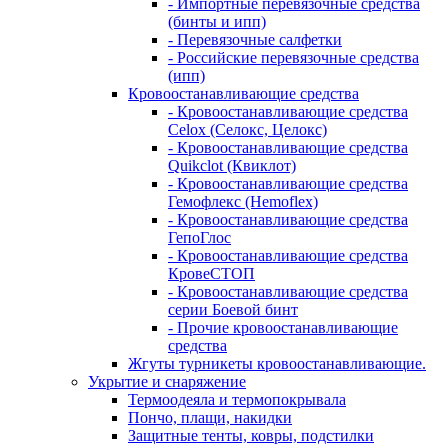
- Импортные перевязочные средства
(бинты и ипп)
- Перевязочные салфетки
- Российские перевязочные средства
(ипп)
Кровоостанавливающие средства
- Кровоостанавливающие средства
Celox (Селокс, Целокс)
- Кровоостанавливающие средства
Quikclot (Квиклот)
- Кровоостанавливающие средства
Гемофлекс (Hemoflex)
- Кровоостанавливающие средства
ГепоГлос
- Кровоостанавливающие средства
КровеСТОП
- Кровоостанавливающие средства
серии Боевой бинт
- Прочие кровоостанавливающие
средства
Жгуты турникеты кровоостанавливающие.
Укрытие и снаряжение
Термоодеяла и термопокрывала
Пончо, плащи, накидки
Защитные тенты, ковры, подстилки