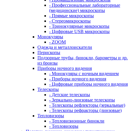
- Профессиональные лабораторные
(медицинские) микроскопы
- Прямые микроскопы
- Стереомикроскопы
- Тринокулярные микроскопы
- Цифровые USB микроскопы
Монокуляры
- ZOOM
Одежда и металлоискатели
Перископы
Подзорные трубы, бинокли, барометры и др.
из бронзы
Приборы ночного видения
- Монокуляры с ночным видением
- Приборы ночного видения
- Цифровые приборы ночного видения
Телескопы
- Детские телескопы
- Зеркально-линзовые телескопы
- Телескопы рефлекторы (зеркальные)
- Телескопы рефракторы (линзовые)
Тепловизоры
- Тепловизионные бинокли
- Тепловизоры