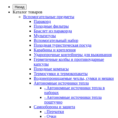
Назад
Каталог товаров
Вспомогательные предметы
Паракорд
Походные фильтры
Браслет из паракорда
Мультитулы
Вспомогательный набор
Походная туристическая посуда
Карабины и крепления
Ударопрочные контейнеры для выживания
Герметичные колбы и противоударные
капсулы
Походные компасы
Термосумки и термокопакеты
Водонепроницаемые чехлы, сумки и мешки
Автономные источники тепла
- Автономные источники тепла в
наборах
- Автономные источники тепла
поштучно
Самооборона и защита
- Перчатки
- Очки