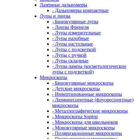
Лазерные дальномеры
- Дальномеры компактные
Лупы и линзы
- Бинокулярные лупы
- Линзы Френеля
- Лупы измерительные
- Лупы налобные
- Лупы настольные
- Лупы с подсветкой
- Лупы с ручкой
- Лупы складные
- Лупы-лампы (косметологические
лупы с подсветкой)
Микроскопы
- Бинокулярные микроскопы
- Детские микроскопы
- Инвертированные микроскопы
- Люминесцентные (флуоресцентные)
микроскопы
- Металлографические микроскопы
- Микроскопы Soptop
- Микроскопы для школьников
- Монокулярные микроскопы
- Поляризационные микроскопы
- Промышленные микроскопы