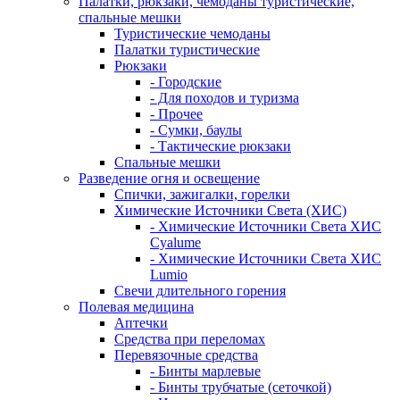
Палатки, рюкзаки, чемоданы туристические,
спальные мешки
Туристические чемоданы
Палатки туристические
Рюкзаки
- Городские
- Для походов и туризма
- Прочее
- Сумки, баулы
- Тактические рюкзаки
Спальные мешки
Разведение огня и освещение
Спички, зажигалки, горелки
Химические Источники Света (ХИС)
- Химические Источники Света ХИС
Cyalume
- Химические Источники Света ХИС
Lumio
Свечи длительного горения
Полевая медицина
Аптечки
Средства при переломах
Перевязочные средства
- Бинты марлевые
- Бинты трубчатые (сеточкой)