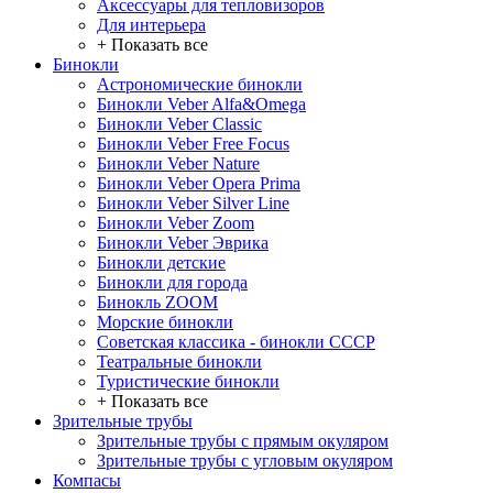
Аксессуары для тепловизоров
Для интерьера
+ Показать все
Бинокли
Астрономические бинокли
Бинокли Veber Alfa&Omega
Бинокли Veber Classic
Бинокли Veber Free Focus
Бинокли Veber Nature
Бинокли Veber Opera Prima
Бинокли Veber Silver Line
Бинокли Veber Zoom
Бинокли Veber Эврика
Бинокли детские
Бинокли для города
Бинокль ZOOM
Морские бинокли
Советская классика - бинокли СССР
Театральные бинокли
Туристические бинокли
+ Показать все
Зрительные трубы
Зрительные трубы с прямым окуляром
Зрительные трубы с угловым окуляром
Компасы