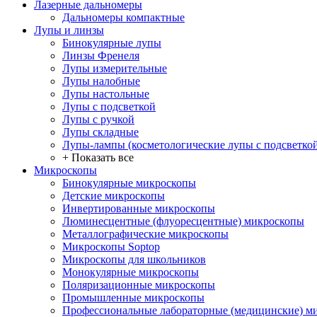
Лазерные дальномеры
Дальномеры компактные
Лупы и линзы
Бинокулярные лупы
Линзы Френеля
Лупы измерительные
Лупы налобные
Лупы настольные
Лупы с подсветкой
Лупы с ручкой
Лупы складные
Лупы-лампы (косметологические лупы с подсветко
+ Показать все
Микроскопы
Бинокулярные микроскопы
Детские микроскопы
Инвертированные микроскопы
Люминесцентные (флуоресцентные) микроскопы
Металлографические микроскопы
Микроскопы Soptop
Микроскопы для школьников
Монокулярные микроскопы
Поляризационные микроскопы
Промышленные микроскопы
Профессиональные лабораторные (медицинские) м