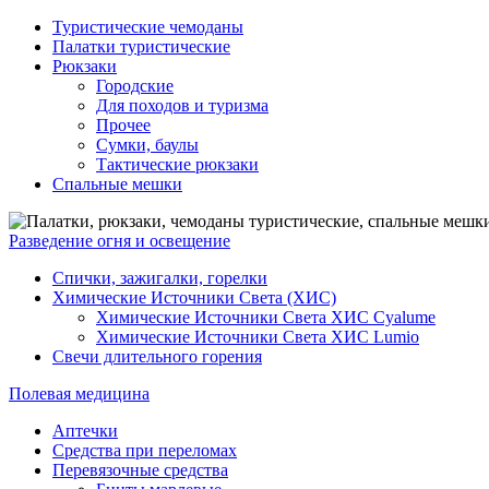
Туристические чемоданы
Палатки туристические
Рюкзаки
Городские
Для походов и туризма
Прочее
Сумки, баулы
Тактические рюкзаки
Спальные мешки
Разведение огня и освещение
Спички, зажигалки, горелки
Химические Источники Света (ХИС)
Химические Источники Света ХИС Cyalume
Химические Источники Света ХИС Lumio
Свечи длительного горения
Полевая медицина
Аптечки
Средства при переломах
Перевязочные средства