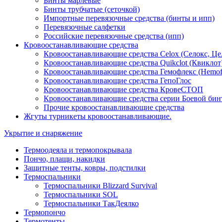
Бинты марлевые
Бинты трубчатые (сеточкой)
Импортные перевязочные средства (бинты и ипп)
Перевязочные салфетки
Российские перевязочные средства (ипп)
Кровоостанавливающие средства
Кровоостанавливающие средства Celox (Селокс, Це
Кровоостанавливающие средства Quikclot (Квиклот
Кровоостанавливающие средства Гемофлекс (Hemof
Кровоостанавливающие средства ГепоГлос
Кровоостанавливающие средства КровеСТОП
Кровоостанавливающие средства серии Боевой бин
Прочие кровоостанавливающие средства
Жгуты турникеты кровоостанавливающие.
Укрытие и снаряжение
Термоодеяла и термопокрывала
Пончо, плащи, накидки
Защитные тенты, ковры, подстилки
Термоспальники
Термоспальники Blizzard Survival
Термоспальники SOL
Термоспальники ТакДеялко
Термопончо
Термотенты