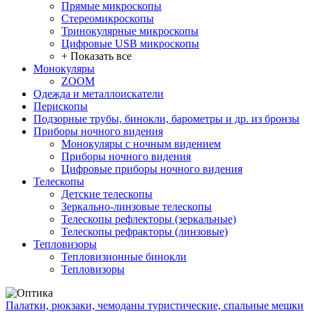
Прямые микроскопы
Стереомикроскопы
Тринокулярные микроскопы
Цифровые USB микроскопы
+ Показать все
Монокуляры
ZOOM
Одежда и металлоискатели
Перископы
Подзорные трубы, бинокли, барометры и др. из бронзы
Приборы ночного видения
Монокуляры с ночным видением
Приборы ночного видения
Цифровые приборы ночного видения
Телескопы
Детские телескопы
Зеркально-линзовые телескопы
Телескопы рефлекторы (зеркальные)
Телескопы рефракторы (линзовые)
Тепловизоры
Тепловизионные бинокли
Тепловизоры
Палатки, рюкзаки, чемоданы туристические, спальные мешки