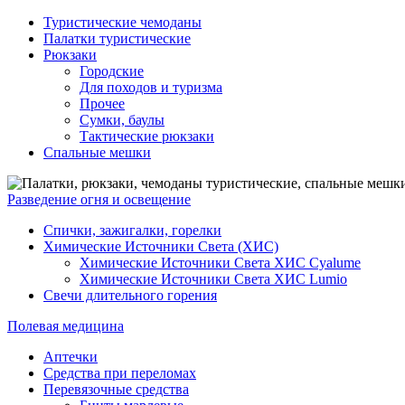
Туристические чемоданы
Палатки туристические
Рюкзаки
Городские
Для походов и туризма
Прочее
Сумки, баулы
Тактические рюкзаки
Спальные мешки
Разведение огня и освещение
Спички, зажигалки, горелки
Химические Источники Света (ХИС)
Химические Источники Света ХИС Cyalume
Химические Источники Света ХИС Lumio
Свечи длительного горения
Полевая медицина
Аптечки
Средства при переломах
Перевязочные средства