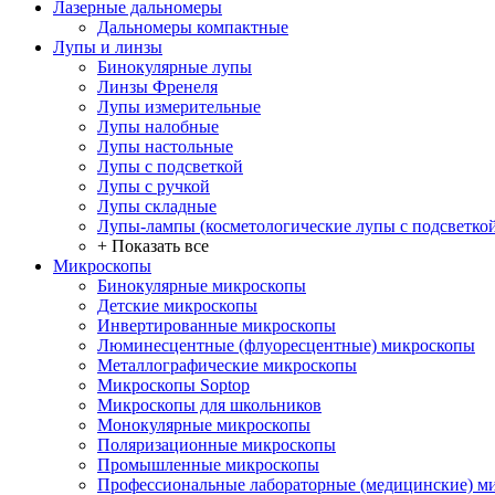
Лазерные дальномеры
Дальномеры компактные
Лупы и линзы
Бинокулярные лупы
Линзы Френеля
Лупы измерительные
Лупы налобные
Лупы настольные
Лупы с подсветкой
Лупы с ручкой
Лупы складные
Лупы-лампы (косметологические лупы с подсветко
+ Показать все
Микроскопы
Бинокулярные микроскопы
Детские микроскопы
Инвертированные микроскопы
Люминесцентные (флуоресцентные) микроскопы
Металлографические микроскопы
Микроскопы Soptop
Микроскопы для школьников
Монокулярные микроскопы
Поляризационные микроскопы
Промышленные микроскопы
Профессиональные лабораторные (медицинские) м