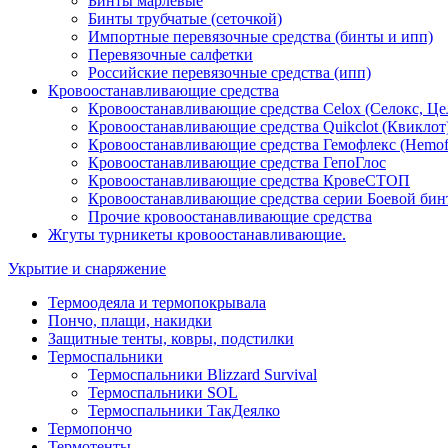
Бинты марлевые
Бинты трубчатые (сеточкой)
Импортные перевязочные средства (бинты и ипп)
Перевязочные салфетки
Российские перевязочные средства (ипп)
Кровоостанавливающие средства
Кровоостанавливающие средства Celox (Селокс, Це
Кровоостанавливающие средства Quikclot (Квиклот
Кровоостанавливающие средства Гемофлекс (Hemof
Кровоостанавливающие средства ГепоГлос
Кровоостанавливающие средства КровеСТОП
Кровоостанавливающие средства серии Боевой бин
Прочие кровоостанавливающие средства
Жгуты турникеты кровоостанавливающие.
Укрытие и снаряжение
Термоодеяла и термопокрывала
Пончо, плащи, накидки
Защитные тенты, ковры, подстилки
Термоспальники
Термоспальники Blizzard Survival
Термоспальники SOL
Термоспальники ТакДеялко
Термопончо
Термотенты