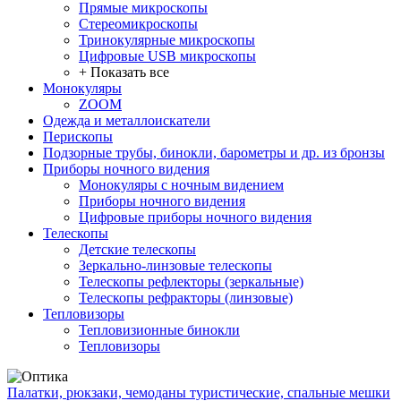
Прямые микроскопы
Стереомикроскопы
Тринокулярные микроскопы
Цифровые USB микроскопы
+ Показать все
Монокуляры
ZOOM
Одежда и металлоискатели
Перископы
Подзорные трубы, бинокли, барометры и др. из бронзы
Приборы ночного видения
Монокуляры с ночным видением
Приборы ночного видения
Цифровые приборы ночного видения
Телескопы
Детские телескопы
Зеркально-линзовые телескопы
Телескопы рефлекторы (зеркальные)
Телескопы рефракторы (линзовые)
Тепловизоры
Тепловизионные бинокли
Тепловизоры
Палатки, рюкзаки, чемоданы туристические, спальные мешки