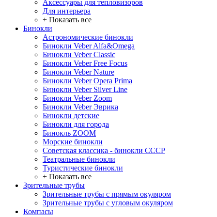
Аксессуары для тепловизоров
Для интерьера
+ Показать все
Бинокли
Астрономические бинокли
Бинокли Veber Alfa&Omega
Бинокли Veber Classic
Бинокли Veber Free Focus
Бинокли Veber Nature
Бинокли Veber Opera Prima
Бинокли Veber Silver Line
Бинокли Veber Zoom
Бинокли Veber Эврика
Бинокли детские
Бинокли для города
Бинокль ZOOM
Морские бинокли
Советская классика - бинокли СССР
Театральные бинокли
Туристические бинокли
+ Показать все
Зрительные трубы
Зрительные трубы с прямым окуляром
Зрительные трубы с угловым окуляром
Компасы