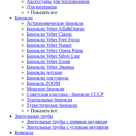
Аксессуары для тепловизоров
Для интерьера
+ Показать все
Бинокли
Астрономические бинокли
Бинокли Veber Alfa&Omega
Бинокли Veber Classic
Бинокли Veber Free Focus
Бинокли Veber Nature
Бинокли Veber Opera Prima
Бинокли Veber Silver Line
Бинокли Veber Zoom
Бинокли Veber Эврика
Бинокли детские
Бинокли для города
Бинокль ZOOM
Морские бинокли
Советская классика - бинокли СССР
Театральные бинокли
Туристические бинокли
+ Показать все
Зрительные трубы
Зрительные трубы с прямым окуляром
Зрительные трубы с угловым окуляром
Компасы