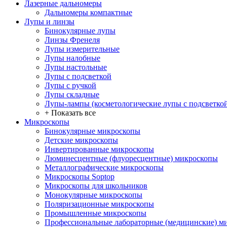
Лазерные дальномеры
Дальномеры компактные
Лупы и линзы
Бинокулярные лупы
Линзы Френеля
Лупы измерительные
Лупы налобные
Лупы настольные
Лупы с подсветкой
Лупы с ручкой
Лупы складные
Лупы-лампы (косметологические лупы с подсветко
+ Показать все
Микроскопы
Бинокулярные микроскопы
Детские микроскопы
Инвертированные микроскопы
Люминесцентные (флуоресцентные) микроскопы
Металлографические микроскопы
Микроскопы Soptop
Микроскопы для школьников
Монокулярные микроскопы
Поляризационные микроскопы
Промышленные микроскопы
Профессиональные лабораторные (медицинские) м