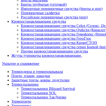
Бинты марлевые
Бинты трубчатые (сеточкой)
Импортные перевязочные средства (бинты и ипп)
Перевязочные салфетки
Российские перевязочные средства (ипп)
Кровоостанавливающие средства
Кровоостанавливающие средства Celox (Селокс, Це
Кровоостанавливающие средства Quikclot (Квиклот
Кровоостанавливающие средства Гемофлекс (Hemof
Кровоостанавливающие средства ГепоГлос
Кровоостанавливающие средства КровеСТОП
Кровоостанавливающие средства серии Боевой бин
Прочие кровоостанавливающие средства
Жгуты турникеты кровоостанавливающие.
Укрытие и снаряжение
Термоодеяла и термопокрывала
Пончо, плащи, накидки
Защитные тенты, ковры, подстилки
Термоспальники
Термоспальники Blizzard Survival
Термоспальники SOL
Термоспальники ТакДеялко
Термопончо
Термотенты