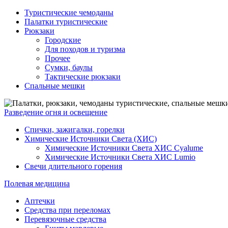
Туристические чемоданы
Палатки туристические
Рюкзаки
Городские
Для походов и туризма
Прочее
Сумки, баулы
Тактические рюкзаки
Спальные мешки
Разведение огня и освещение
Спички, зажигалки, горелки
Химические Источники Света (ХИС)
Химические Источники Света ХИС Cyalume
Химические Источники Света ХИС Lumio
Свечи длительного горения
Полевая медицина
Аптечки
Средства при переломах
Перевязочные средства