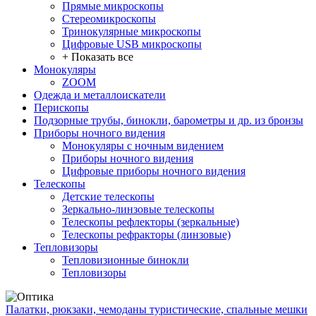
Прямые микроскопы
Стереомикроскопы
Тринокулярные микроскопы
Цифровые USB микроскопы
+ Показать все
Монокуляры
ZOOM
Одежда и металлоискатели
Перископы
Подзорные трубы, бинокли, барометры и др. из бронзы
Приборы ночного видения
Монокуляры с ночным видением
Приборы ночного видения
Цифровые приборы ночного видения
Телескопы
Детские телескопы
Зеркально-линзовые телескопы
Телескопы рефлекторы (зеркальные)
Телескопы рефракторы (линзовые)
Тепловизоры
Тепловизионные бинокли
Тепловизоры
Палатки, рюкзаки, чемоданы туристические, спальные мешки