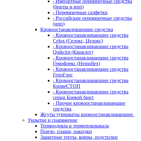
- Импортные перевязочные средства
(бинты и ипп)
- Перевязочные салфетки
- Российские перевязочные средства
(ипп)
Кровоостанавливающие средства
- Кровоостанавливающие средства
Celox (Селокс, Целокс)
- Кровоостанавливающие средства
Quikclot (Квиклот)
- Кровоостанавливающие средства
Гемофлекс (Hemoflex)
- Кровоостанавливающие средства
ГепоГлос
- Кровоостанавливающие средства
КровеСТОП
- Кровоостанавливающие средства
серии Боевой бинт
- Прочие кровоостанавливающие
средства
Жгуты турникеты кровоостанавливающие.
Укрытие и снаряжение
Термоодеяла и термопокрывала
Пончо, плащи, накидки
Защитные тенты, ковры, подстилки