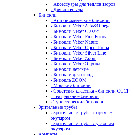
- Аксессуары для тепловизоров
- Для интерьера
Бинокли
- Астрономические бинокли
- Бинокли Veber Alfa&Omega
- Бинокли Veber Classic
- Бинокли Veber Free Focus
- Бинокли Veber Nature
- Бинокли Veber Opera Prima
- Бинокли Veber Silver Line
- Бинокли Veber Zoom
- Бинокли Veber Эврика
- Бинокли детские
- Бинокли для города
- Бинокль ZOOM
- Морские бинокли
- Советская классика - бинокли СССР
- Театральные бинокли
- Туристические бинокли
Зрительные трубы
- Зрительные трубы с прямым
окуляром
- Зрительные трубы с угловым
окуляром
Компасы