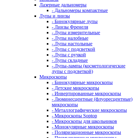
Лазерные дальномеры
- Дальномеры компактные
Лупы и линзы
- Бинокулярные лупы
- Линзы Френеля
- Лупы измерительные
- Лупы налобные
- Лупы настольные
- Лупы с подсветкой
- Лупы с ручкой
- Лупы складные
- Лупы-лампы (косметологические
лупы с подсветкой)
Микроскопы
- Бинокулярные микроскопы
- Детские микроскопы
- Инвертированные микроскопы
- Люминесцентные (флуоресцентные)
микроскопы
- Металлографические микроскопы
- Микроскопы Soptop
- Микроскопы для школьников
- Монокулярные микроскопы
- Поляризационные микроскопы
- Промышленные микроскопы