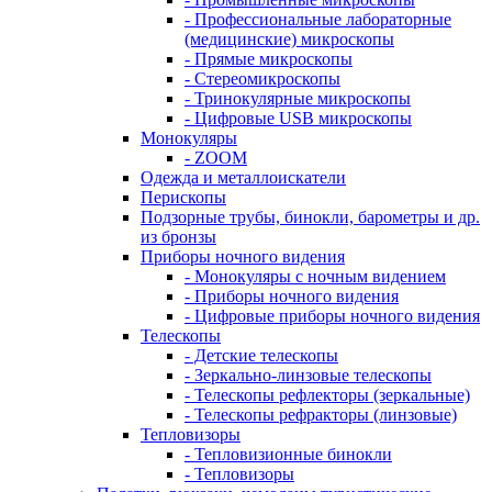
- Профессиональные лабораторные
(медицинские) микроскопы
- Прямые микроскопы
- Стереомикроскопы
- Тринокулярные микроскопы
- Цифровые USB микроскопы
Монокуляры
- ZOOM
Одежда и металлоискатели
Перископы
Подзорные трубы, бинокли, барометры и др.
из бронзы
Приборы ночного видения
- Монокуляры с ночным видением
- Приборы ночного видения
- Цифровые приборы ночного видения
Телескопы
- Детские телескопы
- Зеркально-линзовые телескопы
- Телескопы рефлекторы (зеркальные)
- Телескопы рефракторы (линзовые)
Тепловизоры
- Тепловизионные бинокли
- Тепловизоры