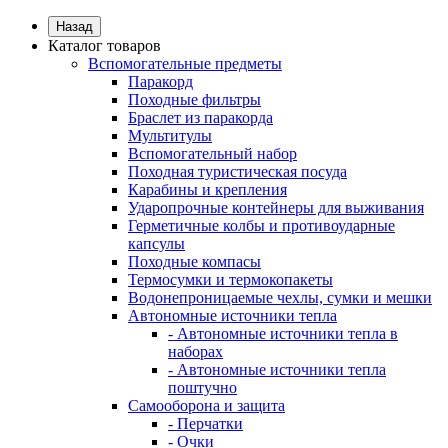
Назад
Каталог товаров
Вспомогательные предметы
Паракорд
Походные фильтры
Браслет из паракорда
Мультитулы
Вспомогательный набор
Походная туристическая посуда
Карабины и крепления
Ударопрочные контейнеры для выживания
Герметичные колбы и противоударные
капсулы
Походные компасы
Термосумки и термокопакеты
Водонепроницаемые чехлы, сумки и мешки
Автономные источники тепла
- Автономные источники тепла в
наборах
- Автономные источники тепла
поштучно
Самооборона и защита
- Перчатки
- Очки