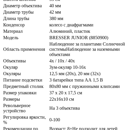
Диаметр объектива
40 мм
Диаметр трубы
42 мм
Длина трубы
380 мм
Конденсор
колесо с диафрагмами
Материал
Алюминий, пластик
Модель
BRESSER JUNIOR (8850900)
Наблюдение за планетами Солнечной
Область применения
системыНаблюдение за наземными
объектами
Объективы
4x / 10x / 40x
Окуляр
Зум-окуляр 10-16х
Окуляры
12,5 мм (20x), 20 мм (32x)
Питание подсветки
3 батарейки типа АА 1,5 В
Предметный столик
80х80 мм с пружинными клипсами
Размер упаковки
37 х 20 х 17,5 см
Размеры
22х16х10 см
Револьверное
На 3 объектива
устройство
Регулировка яркости,
0-100
%
Рекомендации по
Возраст: 8+Не подходит для детей