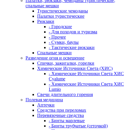
Палатки, рюкзаки, чемоданы туристические,
спальные мешки
Туристические чемоданы
Палатки туристические
Рюкзаки
- Городские
- Для походов и туризма
- Прочее
- Сумки, баулы
- Тактические рюкзаки
Спальные мешки
Разведение огня и освещение
Спички, зажигалки, горелки
Химические Источники Света (ХИС)
- Химические Источники Света ХИС
Cyalume
- Химические Источники Света ХИС
Lumio
Свечи длительного горения
Полевая медицина
Аптечки
Средства при переломах
Перевязочные средства
- Бинты марлевые
- Бинты трубчатые (сеточкой)